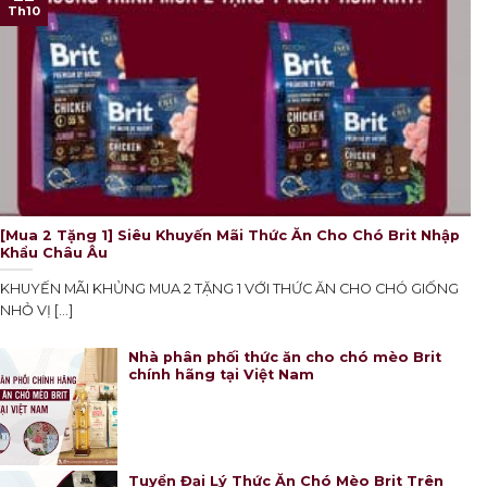
Th10
[Mua 2 Tặng 1] Siêu Khuyến Mãi Thức Ăn Cho Chó Brit Nhập
Khẩu Châu Âu
KHUYẾN MÃI KHỦNG MUA 2 TẶNG 1 VỚI THỨC ĂN CHO CHÓ GIỐNG
NHỎ VỊ [...]
Nhà phân phối thức ăn cho chó mèo Brit
chính hãng tại Việt Nam
Tuyển Đại Lý Thức Ăn Chó Mèo Brit Trên