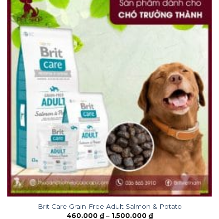
Brit Care Grain-Free Adult Salmon & Potato
460.000
₫
–
1.500.000
₫