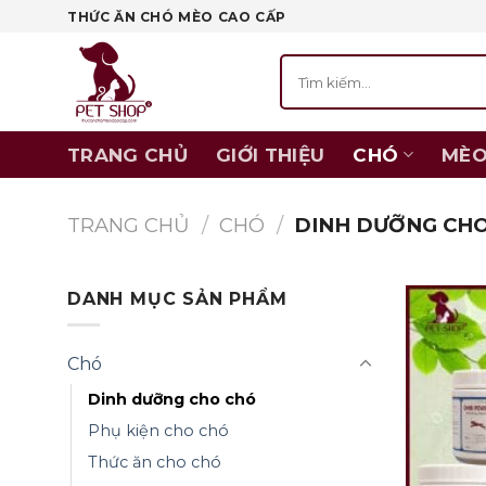
Skip
THỨC ĂN CHÓ MÈO CAO CẤP
to
Tìm
content
kiếm:
TRANG CHỦ
GIỚI THIỆU
CHÓ
MÈ
TRANG CHỦ
/
CHÓ
/
DINH DƯỠNG CH
DANH MỤC SẢN PHẨM
Chó
Dinh dưỡng cho chó
Phụ kiện cho chó
Thức ăn cho chó