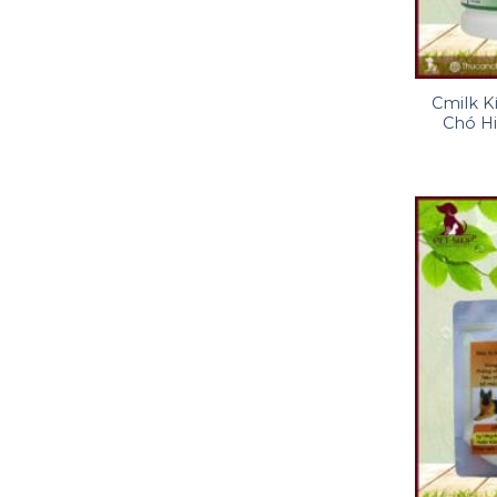
+
Cmilk K
Chó Hi
+