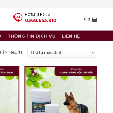
HOTLINE Hỗ trợ
0
₫
0368.653.910
Ó
THÔNG TIN DỊCH VỤ
LIÊN HỆ
ll 7 results