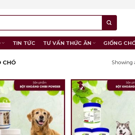
O
TIN TỨC
TƯ VẤN THỨC ĂN
GIỐNG CH
O CHÓ
Showing a