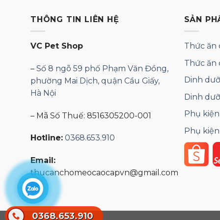
THÔNG TIN LIÊN HỆ
SẢN PH
VC Pet Shop
Thức ăn 
Thức ăn
–
Số 8 ngõ 59 phố Phạm Văn Đồng,
Dinh dưỡ
phường Mai Dịch, quận Cầu Giấy,
Hà Nội
Dinh dư
Phụ kiện
– Mã Số Thuế: 8516305200-001
Phụ kiện
Hotline:
0368.653.910
Email:
thucanchomeocaocapvn@gmail.com
0368.653.910