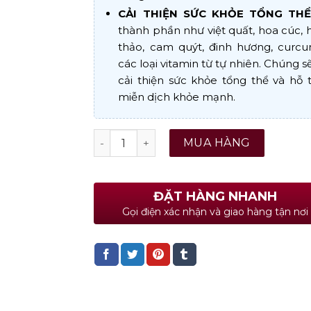
CẢI THIỆN SỨC KHỎE TỔNG THỂ
thành phần như việt quất, hoa cúc,
thảo, cam quýt, đinh hương, curcu
các loại vitamin từ tự nhiên. Chúng s
cải thiện sức khỏe tổng thể và hỗ 
miễn dịch khỏe mạnh.
Brit Premium by Nature Junior L số lượ
MUA HÀNG
ĐẶT HÀNG NHANH
Gọi điện xác nhận và giao hàng tận nơi