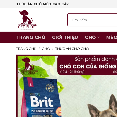
Skip
THỨC ĂN CHÓ MÈO CAO CẤP
to
Tìm
content
kiếm:
TRANG CHỦ
GIỚI THIỆU
CHÓ
MÈ
TRANG CHỦ
/
CHÓ
/
THỨC ĂN CHO CHÓ