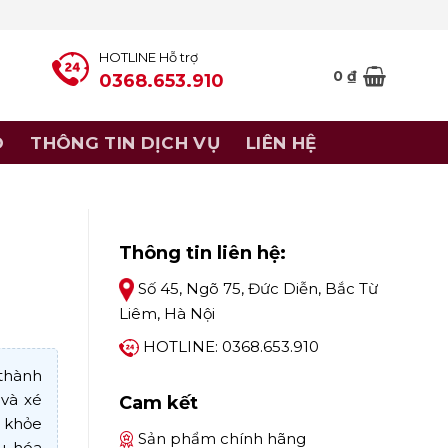
HOTLINE Hỗ trợ
0
₫
0368.653.910
Ó
THÔNG TIN DỊCH VỤ
LIÊN HỆ
Thông tin liên hệ:
Số 45, Ngõ 75, Đức Diễn, Bắc Từ
Liêm, Hà Nội
HOTLINE: 0368.653.910
thành
 và xé
Cam kết
 khỏe
Sản phẩm chính hãng
u hóa