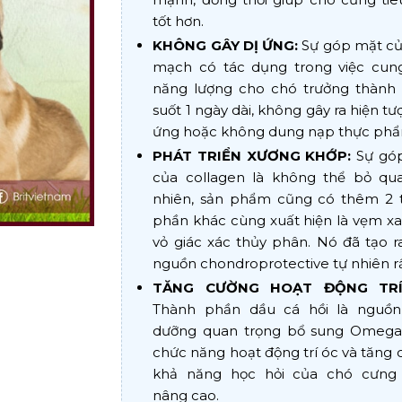
tốt hơn.
KHÔNG GÂY DỊ ỨNG:
Sự góp mặt củ
mạch có tác dụng trong việc cun
năng lượng cho chó trưởng thành 
suốt 1 ngày dài, không gây ra hiện tư
ứng hoặc không dung nạp thực phẩ
PHÁT TRIỂN XƯƠNG KHỚP:
Sự gó
của collagen là không thể bỏ qua
nhiên, sản phẩm cũng có thêm 2 
phần khác cùng xuất hiện là vẹm x
vỏ giác xác thủy phân. Nó đã tạo 
nguồn chondroprotective tự nhiên rấ
TĂNG CƯỜNG HOẠT ĐỘNG TRÍ
Thành phần dầu cá hồi là nguồn
dưỡng quan trọng bổ sung Omega
chức năng hoạt động trí óc và tăng
khả năng học hỏi của chó cưng
nâng cao.