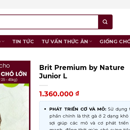
O
TIN TỨC
TƯ VẤN THỨC ĂN
GIỐNG CH
Brit Premium by Nature
Junior L
1.360.000
₫
PHÁT TRIỂN CƠ VÀ MÔ:
Sử dụng 
phần chính là thịt gà ở 2 dạng khô
sợi giúp các mô và cơ phát triển
mạnh, đồng thời giúp chó cưng tiê