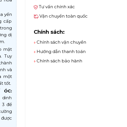
Tư vấn chính xác
a yến
Vận chuyển toàn quốc
g cấp
trong
Chính sách:
ợng dị
m.
Chính sách vận chuyển
p mặt
Hướng dẫn thanh toán
. Tuy
Chính sách bảo hành
thành
anh và
ra một
t tốt.
 ÓC:
 dinh
 3 để
 cường
 được