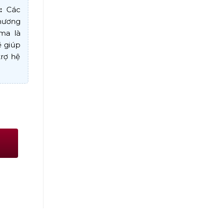
:
Các
 hương
ma là
ẽ giúp
trợ hệ
ng