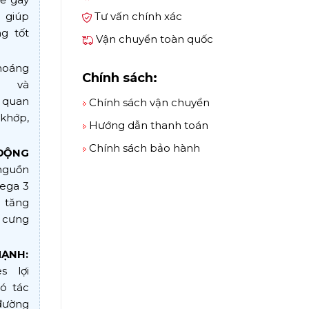
 giúp
Tư vấn chính xác
g tốt
Vận chuyển toàn quốc
hoáng
Chính sách:
a và
 quan
Chính sách vận chuyển
khớp,
Hướng dẫn thanh toán
Chính sách bảo hành
ĐỘNG
nguồn
ega 3
 tăng
 cưng
MẠNH:
s lợi
ó tác
 đường