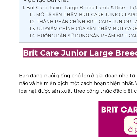
Brit Care Junior Large Breed Lamb & Rice – Lựa
MÔ TẢ SẢN PHẨM BRIT CARE JUNIOR LARG
THÀNH PHẦN CHÍNH BRIT CARE JUNIOR L
ƯU ĐIỂM CHÍNH CỦA SẢN PHẨM BRIT CAR
HƯỚNG DẪN SỬ DỤNG SẢN PHẨM BRIT CAR
Brit Care Junior Large Bree
Bạn đang nuôi giống chó lớn ở giai đoạn nhỡ từ 
não và hệ miễn dịch một cách hoạn thiện nhất. 
loại hạt được sản xuất theo công thức đặc biệt c