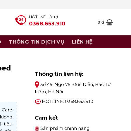
HOTLINE Hỗ trợ
0
₫
0368.653.910
Ó
THÔNG TIN DỊCH VỤ
LIÊN HỆ
eed
Thông tin liên hệ:
Số 45, Ngõ 75, Đức Diễn, Bắc Từ
Liêm, Hà Nội
HOTLINE: 0368.653.910
 Care
lượng
Cam kết
ệ tiêu
Sản phẩm chính hãng
hề gây