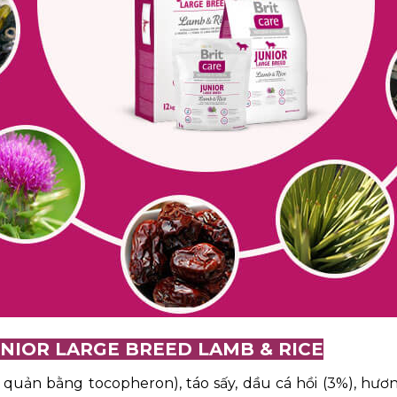
NIOR LARGE BREED LAMB & RICE
 quản bằng tocopheron), táo sấy, dầu cá hồi (3%), hươn