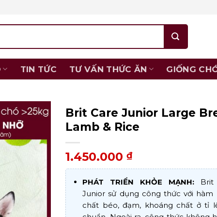
O
TIN TỨC
TƯ VẤN THỨC ĂN
GIỐNG CH
Brit Care Junior Large Br
Lamb & Rice
1.450.000
₫
PHÁT TRIỂN KHỎE MẠNH:
Brit
Junior sử dụng công thức với hàm 
chất béo, đạm, khoáng chất ở tỉ l
chuẩn. Ngoài ra, công thức không 