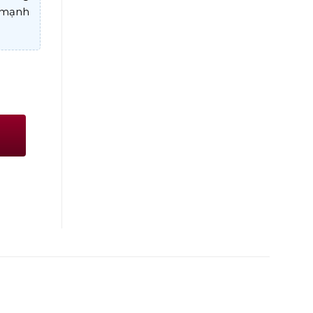
e mạnh
e số lượng