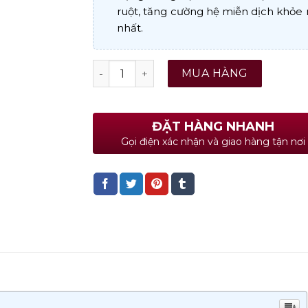
ruột, tăng cường hệ miễn dịch khỏ
nhất.
Brit Care Junior Large Breed Lamb & Ric
MUA HÀNG
ĐẶT HÀNG NHANH
Gọi điện xác nhận và giao hàng tận nơi