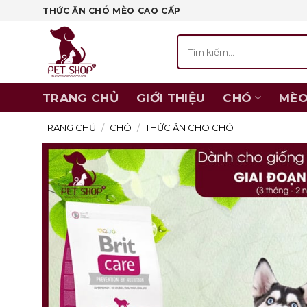
Skip
THỨC ĂN CHÓ MÈO CAO CẤP
to
Tìm
content
kiếm:
TRANG CHỦ
GIỚI THIỆU
CHÓ
MÈ
TRANG CHỦ
/
CHÓ
/
THỨC ĂN CHO CHÓ